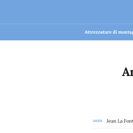
Attrezzature di montag
A
Jean La Fon
26
FEB