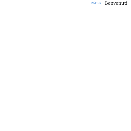
Benvenuti
25
FEB