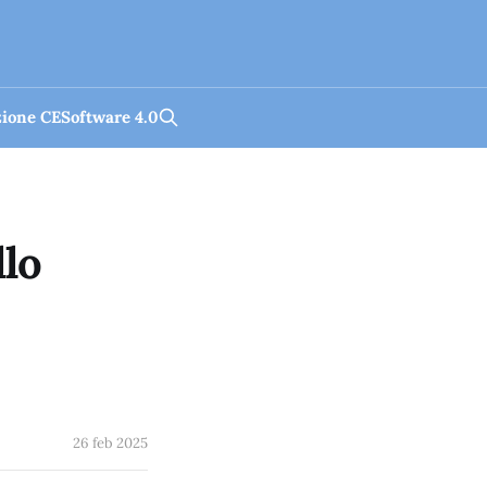
zione CE
Software 4.0
lo
26 feb 2025