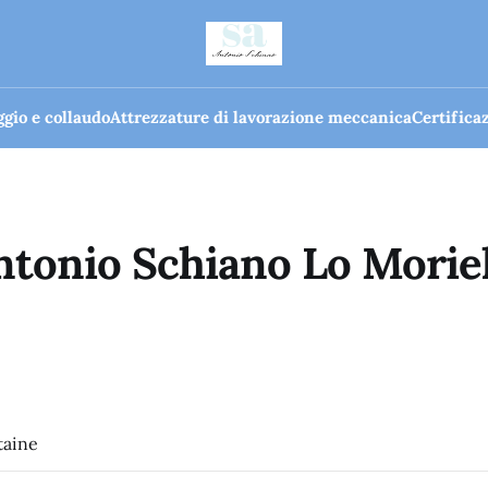
gio e collaudo
Attrezzature di lavorazione meccanica
Certifica
ntonio Schiano Lo Moriel
taine